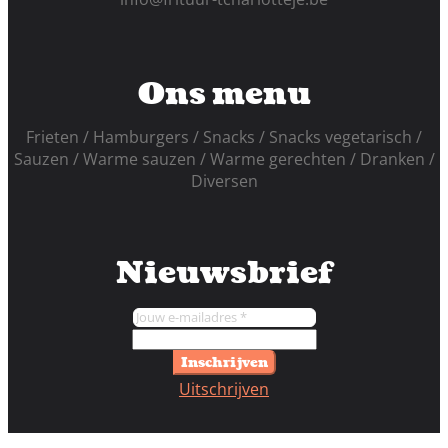
Ons menu
Frieten
Hamburgers
Snacks
Snacks vegetarisch
Sauzen
Warme sauzen
Warme gerechten
Dranken
Diversen
Nieuwsbrief
Inschrijven
Uitschrijven