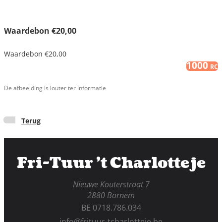
Waardebon €20,00
Waardebon €20,00
1000
RC
De afbeelding is louter ter informatie
Terug
Fri-Tuur 't Charlotteje
Nieuwe Kouterstraat 7
2880 Bornem
BE 0718.786.034
info@frituur-tcharlotteje.be